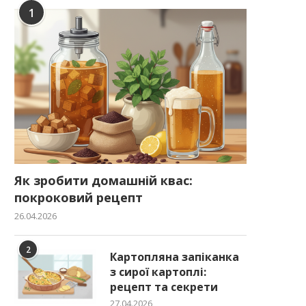
1
Як зробити домашній квас:
покроковий рецепт
26.04.2026
2
Картопляна запіканка
з сирої картоплі:
рецепт та секрети
27.04.2026