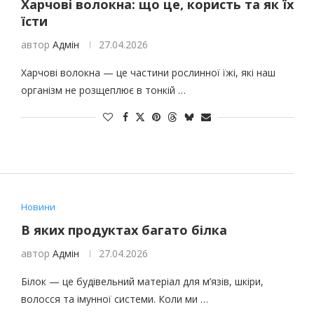
Харчові волокна: що це, користь та як їх
їсти
автор
Адмін
27.04.2026
Харчові волокна — це частини рослинної їжі, які наш
організм не розщеплює в тонкій …
Новини
В яких продуктах багато білка
автор
Адмін
27.04.2026
Білок — це будівельний матеріал для м’язів, шкіри,
волосся та імунної системи. Коли ми …