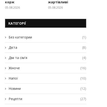
корж
жартівливі
05.08.2026
05.08.2026
КАТЕГОРІЇ
Без категории
(1)
Дієта
(8)
Дім та сім'я
(4)
Жіноче
(16)
Напої
(10)
Новини
(12)
Рецепти
(27)