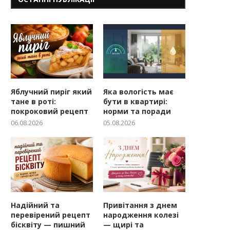
Яблучний пиріг який
Яка вологість має
тане в роті:
бути в квартирі:
покроковий рецепт
норми та поради
06.08.2026
05.08.2026
Надійний та
Привітання з днем
перевірений рецепт
народження колезі
бісквіту — пишний
— щирі та