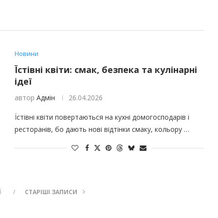
Новини
Їстівні квіти: смак, безпека та кулінарні
ідеї
автор
Адмін
26.04.2026
Їстівні квіти повертаються на кухні домогосподарів і
ресторанів, бо дають нові відтінки смаку, кольору …
Ї
СТАРІШІ ЗАПИСИ