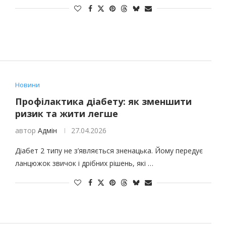
Новини
Профілактика діабету: як зменшити
ризик та жити легше
автор
Адмін
27.04.2026
Діабет 2 типу не з’являється зненацька. Йому передує
ланцюжок звичок і дрібних рішень, які …