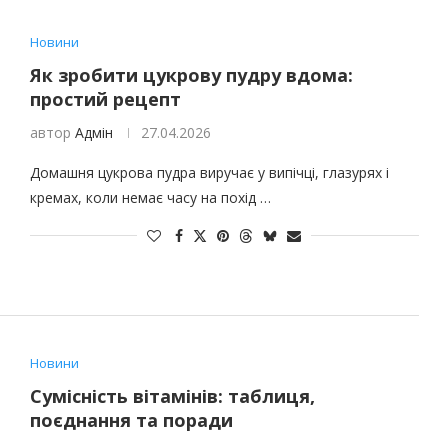
Новини
Як зробити цукрову пудру вдома:
простий рецепт
автор
Адмін
27.04.2026
Домашня цукрова пудра виручає у випічці, глазурях і
кремах, коли немає часу на похід …
Новини
Сумісність вітамінів: таблиця,
поєднання та поради