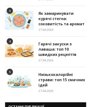
3
Як замаринувати
курячі стегна:
соковитість та аромат
27.04.2026
4
Гарячі закуски з
лаваша: топ 10
швидких рецептів
27.04.2026
5
Низькокалорійні
страви: топ 15 смачних
ідей
27.04.2026
ОСТАННІ ПУБЛІКАЦІЇ