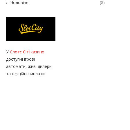
Чоловіче
(8)
У
Слотс Сіті казино
доступні ігрові
автомати, живі дилери
та офіційні виплати.