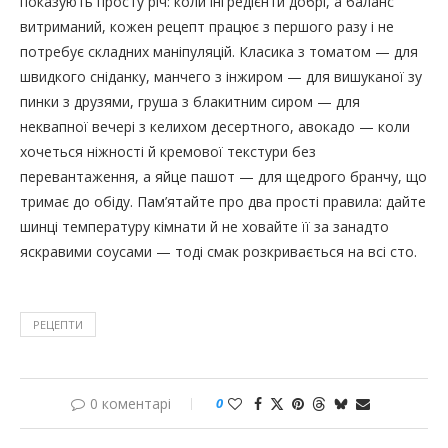
показують просту річ: коли інгредієнти добрі, а баланс
витриманий, кожен рецепт працює з першого разу і не
потребує складних маніпуляцій. Класика з томатом — для
швидкого сніданку, манчего з інжиром — для вишуканої зу
пинки з друзями, груша з блакитним сиром — для
неквапної вечері з келихом десертного, авокадо — коли
хочеться ніжності й кремової текстури без
перевантаження, а яйце пашот — для щедрого бранчу, що
тримає до обіду. Пам’ятайте про два прості правила: дайте
шинці температуру кімнати й не ховайте її за занадто
яскравими соусами — тоді смак розкривається на всі сто.
РЕЦЕПТИ
0 коментарі
0