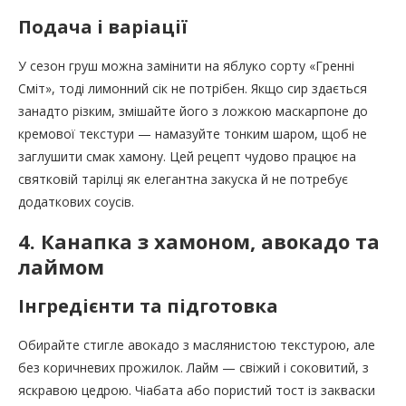
Подача і варіації
У сезон груш можна замінити на яблуко сорту «Гренні
Сміт», тоді лимонний сік не потрібен. Якщо сир здається
занадто різким, змішайте його з ложкою маскарпоне до
кремової текстури — намазуйте тонким шаром, щоб не
заглушити смак хамону. Цей рецепт чудово працює на
святковій тарілці як елегантна закуска й не потребує
додаткових соусів.
4. Канапка з хамоном, авокадо та
лаймом
Інгредієнти та підготовка
Обирайте стигле авокадо з маслянистою текстурою, але
без коричневих прожилок. Лайм — свіжий і соковитий, з
яскравою цедрою. Чіабата або пористий тост із закваски