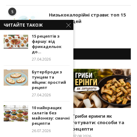
5
Низькокалорійні страви: топ 15
смачних ідей
ЧИТАЙТЕ ТАКОЖ
27.04.2026
15 рецептів з
фаршу: від
фрикадельок
до...
ОСТАННІ ПУБЛІКАЦІЇ
27.04.2026
Бутерброди з
тунцем та
яйцем: простий
рецепт
27.04.2026
10 найкращих
салатів без
Вишукані привітання з
Гриби еринги як
майонезу: смачні
днем народження: топ
готувати: способи та
рецепти
80 для листівок
рецепти
26.07.2026
07.08.2026
07.08.2026