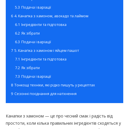
5.3
Подача і варіації
6
4. Канапка з хамоном, авокадо та лаймом
6.1
Інгредієнти та підготовка
6.2
Як зібрати
6.3
Подача і варіації
7
5. Канапка з хамоном і яйцем пашот
7.1
Інгредієнти та підготовка
7.2
Як зібрати
7.3
Подача і варіації
8
Тонкощі техніки, які рідко пишуть у рецептах
9
Сезонні поєднання для натхнення
Канапки з хамоном — це про чесний смак і радість від
простоти, коли кілька правильних інгредієнтів сходяться у