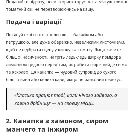
Подавайте відразу, поки скоринка хрустка, а м’якуш тримає
томатний сік, не перетворюючись на кашу.
Подача і варіації
Поєднуйте зі свіжою зеленню — базиліком або
петрушкою, але дуже обережно, невеликими листочками,
щоб не відібрати сцену у шинку та томату. Якщо хочете
більшої насиченості, натріть ледь-ледь шкірку помідора
лимонною цедрою перед тим, як робити пюре: вийде свіжо
та яскраво. Ця канапка — чудовий супровід до сухого
білого вина або келиха кави, якщо це ранковий перекус.
«Класика працює тоді, коли нічого зайвого, а
кожна дрібниця — на своєму місці».
2. Канапка з хамоном, сиром
манчего та інжиром