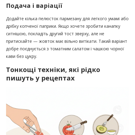
Подача і варіації
Додайте кілька пелюсток пармезану для легкого умамі або
дрібку копченої паприки. Якщо хочете зробити канапку
ситнішою, покладіть другий тост зверху, але не
притискайте — жовток має вільно витікати. Такий варіант
добре поєднується з томатним салатом і чашкою чорної
кави без цукру.
Тонкощі техніки, які рідко
пишуть у рецептах