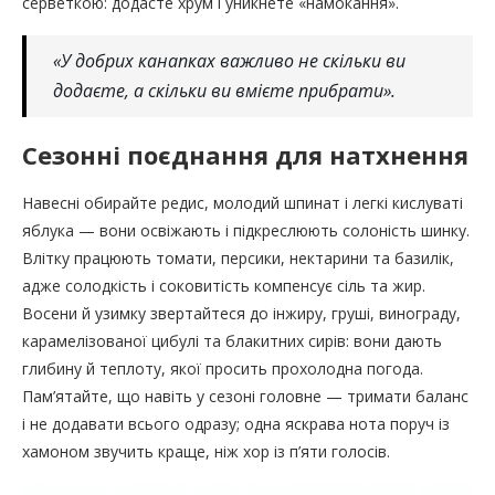
серветкою: додасте хрум і уникнете «намокання».
«У добрих канапках важливо не скільки ви
додаєте, а скільки ви вмієте прибрати».
Сезонні поєднання для натхнення
Навесні обирайте редис, молодий шпинат і легкі кислуваті
яблука — вони освіжають і підкреслюють солоність шинку.
Влітку працюють томати, персики, нектарини та базилік,
адже солодкість і соковитість компенсує сіль та жир.
Восени й узимку звертайтеся до інжиру, груші, винограду,
карамелізованої цибулі та блакитних сирів: вони дають
глибину й теплоту, якої просить прохолодна погода.
Пам’ятайте, що навіть у сезоні головне — тримати баланс
і не додавати всього одразу; одна яскрава нота поруч із
хамоном звучить краще, ніж хор із п’яти голосів.