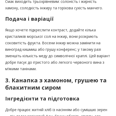
Смак виходить трьохрівневим: солоність і жирність
хамону, солодкість інжиру та горіхова сухість манчего.
Подача і варіації
Якщо хочете підкреслити контраст, додайте кілька
кристаликів морської солі на інжир, вони розкриють
соковитість фрукта. Восени інжир можна замінити на
виноград кишмиш або грушу конференс; у такому разі
зменшіть кількість меду до символічної краплі. Цей варіант
добре пасує до ігристого або легкого червоного вина з
м’якими танінами.
3. Канапка з хамоном, грушею та
блакитним сиром
Інгредієнти та підготовка
Добре працює житній хліб із насінням або сумішшю зерен