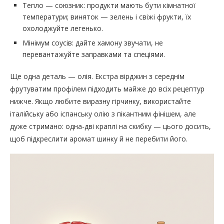
Тепло — союзник: продукти мають бути кімнатної
температури; виняток — зелень і свіжі фрукти, їх
охолоджуйте легенько.
Мінімум соусів: дайте хамону звучати, не
перевантажуйте заправками та спеціями.
Ще одна деталь — олія. Екстра вірджин з середнім
фрутуватим профілем підходить майже до всіх рецептур
нижче. Якщо любите виразну гірчинку, використайте
італійську або іспанську олію з пікантним фінішем, але
дуже стримано: одна-дві краплі на скибку — цього досить,
щоб підкреслити аромат шинку й не перебити його.