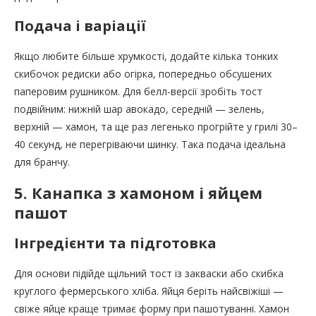
Подача і варіації
Якщо любите більше хрумкості, додайте кілька тонких
скибочок редиски або огірка, попередньо обсушених
паперовим рушником. Для белл-версії зробіть тост
подвійним: нижній шар авокадо, середній — зелень,
верхній — хамон, та ще раз легенько прогрійте у грилі 30–
40 секунд, не перегріваючи шинку. Така подача ідеальна
для бранчу.
5. Канапка з хамоном і яйцем
пашот
Інгредієнти та підготовка
Для основи підійде щільний тост із закваски або скибка
круглого фермерського хліба. Яйця беріть найсвіжіші —
свіже яйце краще тримає форму при пашотуванні. Хамон