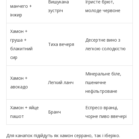
Вишукана
Ігристе брют,
манчего +
зустріч
молоде червоне
інжир
Хамон +
груша +
Десертне вино з
Тиха вечеря
блакитний
легкою солодкістю
сир
Мінеральне біле,
Хамон +
Легкий ланч
пшеничне
авокадо
нефільтроване
Хамон + яйце
Еспресо вранці,
Бранч
пашот
чорне пиво ввечері
Для канапок підійдуть як хамон серрано, так і іберіко.