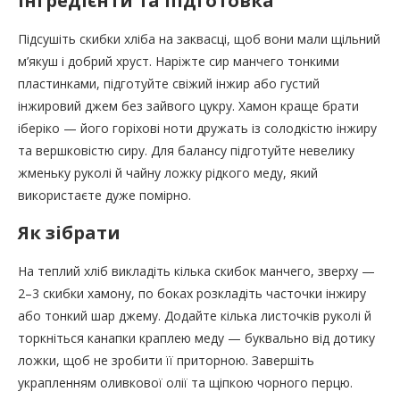
Інгредієнти та підготовка
Підсушіть скибки хліба на заквасці, щоб вони мали щільний
м’якуш і добрий хруст. Наріжте сир манчего тонкими
пластинками, підготуйте свіжий інжир або густий
інжировий джем без зайвого цукру. Хамон краще брати
іберіко — його горіхові ноти дружать із солодкістю інжиру
та вершковістю сиру. Для балансу підготуйте невелику
жменьку руколі й чайну ложку рідкого меду, який
використаєте дуже помірно.
Як зібрати
На теплий хліб викладіть кілька скибок манчего, зверху —
2–3 скибки хамону, по боках розкладіть часточки інжиру
або тонкий шар джему. Додайте кілька листочків руколі й
торкніться канапки краплею меду — буквально від дотику
ложки, щоб не зробити її приторною. Завершіть
украпленням оливкової олії та щіпкою чорного перцю.