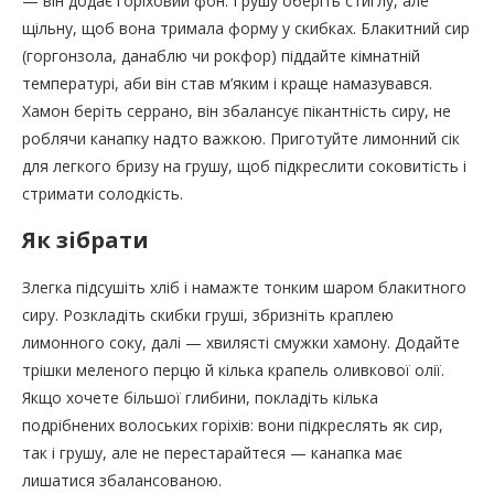
— він додає горіховий фон. Грушу оберіть стиглу, але
щільну, щоб вона тримала форму у скибках. Блакитний сир
(горгонзола, данаблю чи рокфор) піддайте кімнатній
температурі, аби він став м’яким і краще намазувався.
Хамон беріть серрано, він збалансує пікантність сиру, не
роблячи канапку надто важкою. Приготуйте лимонний сік
для легкого бризу на грушу, щоб підкреслити соковитість і
стримати солодкість.
Як зібрати
Злегка підсушіть хліб і намажте тонким шаром блакитного
сиру. Розкладіть скибки груші, збризніть краплею
лимонного соку, далі — хвилясті смужки хамону. Додайте
трішки меленого перцю й кілька крапель оливкової олії.
Якщо хочете більшої глибини, покладіть кілька
подрібнених волоських горіхів: вони підкреслять як сир,
так і грушу, але не перестарайтеся — канапка має
лишатися збалансованою.