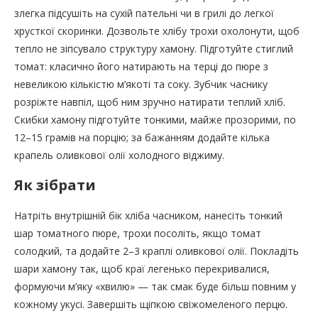
злегка підсушіть на сухій пательні чи в грилі до легкої
хрусткої скоринки. Дозвольте хлібу трохи охолонути, щоб
тепло не зіпсувало структуру хамону. Підготуйте стиглий
томат: класично його натирають на терці до пюре з
невеликою кількістю м’якоті та соку. Зубчик часнику
розріжте навпіл, щоб ним зручно натирати теплий хліб.
Скибки хамону підготуйте тонкими, майже прозорими, по
12–15 грамів на порцію; за бажанням додайте кілька
крапель оливкової олії холодного віджиму.
Як зібрати
Натріть внутрішній бік хліба часником, нанесіть тонкий
шар томатного пюре, трохи посоліть, якщо томат
солодкий, та додайте 2–3 краплі оливкової олії. Покладіть
шари хамону так, щоб краї легенько перекривалися,
формуючи м’яку «хвилю» — так смак буде більш повним у
кожному укусі. Завершіть щіпкою свіжомеленого перцю.