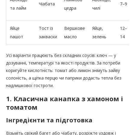
Чіабата
7–9
та лайм
цедра
чилі
Яйце
Тост із
Вершкове
Яйце,
12–
пашот
закваски
масло
зелень
14
Усі варіанти працюють без складних соусів: ключ — у
дозуванні, температурі та якості продуктів. За потреби
коригуйте кислотність: томат або лимон знімуть зайву
солоність, а щіпка перцю чи паприки додасть тепла без
надлишкової гостроти.
1. Класична канапка з хамоном і
томатом
Інгредієнти та підготовка
Візьміть свіжий багет або чіабату, розріжте уздовж і