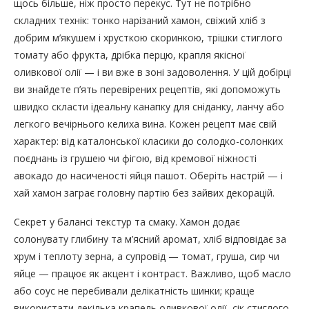
щось більше, ніж просто перекус. Тут не потрібно
складних технік: тонко нарізаний хамон, свіжий хліб з
добрим м’якушем і хрусткою скоринкою, трішки стиглого
томату або фрукта, дрібка перцю, крапля якісної
оливкової олії — і ви вже в зоні задоволення. У цій добірці
ви знайдете п’ять перевірених рецептів, які допоможуть
швидко скласти ідеальну канапку для сніданку, ланчу або
легкого вечірнього келиха вина. Кожен рецепт має свій
характер: від каталонської класики до солодко-солонких
поєднань із грушею чи фігою, від кремової ніжності
авокадо до насиченості яйця пашот. Оберіть настрій — і
хай хамон заграє головну партію без зайвих декорацій.
Секрет у балансі текстур та смаку. Хамон додає
солонувату глибину та м’ясний аромат, хліб відповідає за
хрум і теплоту зерна, а супровід — томат, груша, сир чи
яйце — працює як акцент і контраст. Важливо, щоб масло
або соус не перебивали делікатність шинки; краще
використати декілька крапель оливкової олії, сік стиглого