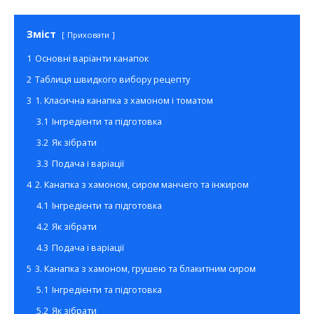
Зміст
Приховати
1
Основні варіанти канапок
2
Таблиця швидкого вибору рецепту
3
1. Класична канапка з хамоном і томатом
3.1
Інгредієнти та підготовка
3.2
Як зібрати
3.3
Подача і варіації
4
2. Канапка з хамоном, сиром манчего та інжиром
4.1
Інгредієнти та підготовка
4.2
Як зібрати
4.3
Подача і варіації
5
3. Канапка з хамоном, грушею та блакитним сиром
5.1
Інгредієнти та підготовка
5.2
Як зібрати