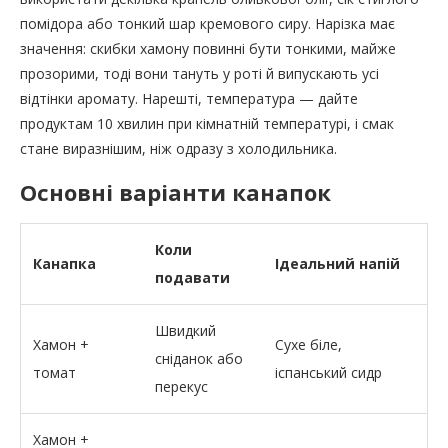
помідора або тонкий шар кремового сиру. Нарізка має
значення: скибки хамону повинні бути тонкими, майже
прозорими, тоді вони тануть у роті й випускають усі
відтінки аромату. Нарешті, температура — дайте
продуктам 10 хвилин при кімнатній температурі, і смак
стане виразнішим, ніж одразу з холодильника.
Основні варіанти канапок
Коли
Канапка
Ідеальний напій
подавати
Швидкий
Хамон +
Сухе біле,
сніданок або
томат
іспанський сидр
перекус
Хамон +