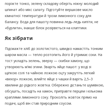
поріжте тонко, зелену складову оберіть ніжну: молодий
шпинат або мікс салату. Підготуйте вершкове масло
кімнатної температури й трохи лимонного соку для
балансу. Вода для пашоту повинна ледь-ледь кипіти, не
«бурлити», інакше білок розірветься на клаптики.
Як зібрати
Підсмажте хліб до золотистого, швидко намастіть тонким
шаром масла — тепло розтопить його й утримає соки. На
тост укладіть зелень, зверху — скибки хамону, що
утворюють м’які згини. Зваріть яйце пашот: у воді зі
щіпкою солі та чайною ложкою оцту закрутіть легкий
«вихор» ложкою, влийте яйце з чашки й варіть 2,5–3
хвилини до рідкого жовтка. Обережно дістаньте шумівкою,
обсушіть, посадіть на хамон, приправте перцем і кількома
краплями лимонного соку. Проколіть жовток прямо на
подачі, щоб він став природним соусом.