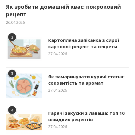
Як зробити домашній квас: покроковий
рецепт
26.04.2026
2
Картопляна запіканка з сирої
картоплі: рецепт та секрети
27.04.2026
3
Як замаринувати курячі стегна:
соковитість та аромат
27.04.2026
4
Гарячі закуски з лаваша: топ 10
швидких рецептів
27.04.2026