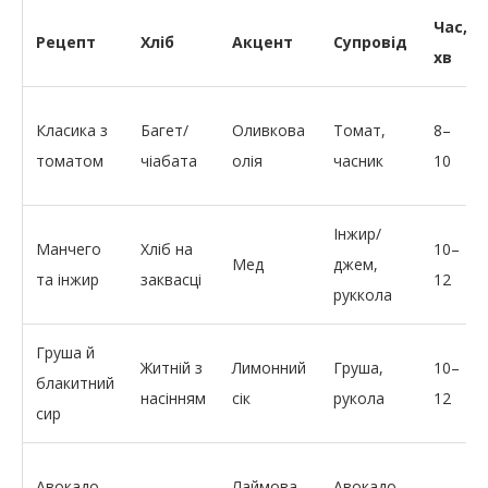
Час,
Рецепт
Хліб
Акцент
Супровід
хв
Класика з
Багет/
Оливкова
Томат,
8–
томатом
чіабата
олія
часник
10
Інжир/
Манчего
Хліб на
10–
Мед
джем,
та інжир
заквасці
12
руккола
Груша й
Житній з
Лимонний
Груша,
10–
блакитний
насінням
сік
рукола
12
сир
Авокадо
Лаймова
Авокадо,