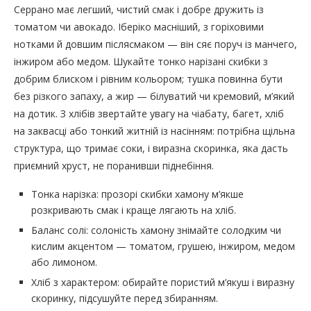
Серрано має легший, чистий смак і добре дружить із
томатом чи авокадо. Іберіко масніший, з горіховими
нотками й довшим післясмаком — він сяє поруч із манчего,
інжиром або медом. Шукайте тонко нарізані скибки з
добрим блиском і рівним кольором; тушка повинна бути
без різкого запаху, а жир — білуватий чи кремовий, м’який
на дотик. З хлібів звертайте увагу на чіабату, багет, хліб
на заквасці або тонкий житній із насінням: потрібна щільна
структура, що тримає соки, і виразна скоринка, яка дасть
приємний хруст, не поранивши піднебіння.
Тонка нарізка: прозорі скибки хамону м’якше
розкривають смак і краще лягають на хліб.
Баланс солі: солоність хамону знімайте солодким чи
кислим акцентом — томатом, грушею, інжиром, медом
або лимоном.
Хліб з характером: обирайте пористий м’якуш і виразну
скоринку, підсушуйте перед збиранням.