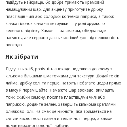
підійдуть найкраще, бо добре тримають кремовий
намащуваний шар. Для акценту приготуйте дрібку
пластівців чилі або солодкої копченої паприки, а також
кілька гілочок кінзи чи петрушки — у ролі хрумкого
зеленого відтінку. Хамон — за смаком, обидва види
пасують, але серрано дасть чистіший фон під вершковість
авокадо.
Як зібрати
Підсушіть хліб, розімніть авокадо виделкою до крему з
кількома більшими шматочками для текстури. Додайте сік
лайма, дрібку солі та перцю, натріть небагато цедри прямо
в масу й перемішайте. Намажте шар авокадо, викладіть
тонкі скибки хамону, посипте пластівцями чилі або
паприкою, додайте зелені. Завершіть кількома краплями
оливкової олії. На смак це ніжність, яка тримається на
світлій кислотності лайма й теплій ноті перцю, а хамон
додає виразної солоної глибини.