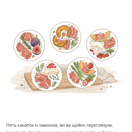
П’ять канапок із хамоном, які ви щойно переглянули,