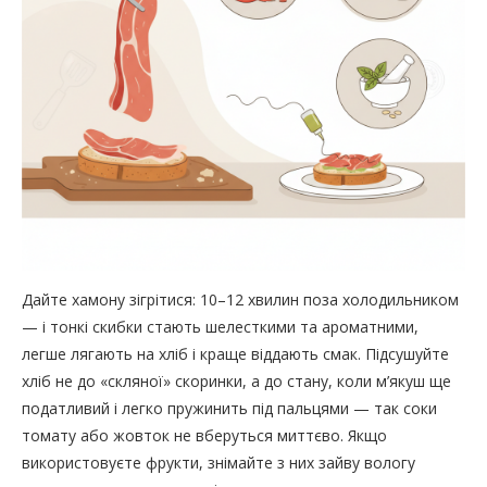
Дайте хамону зігрітися: 10–12 хвилин поза холодильником
— і тонкі скибки стають шелесткими та ароматними,
легше лягають на хліб і краще віддають смак. Підсушуйте
хліб не до «скляної» скоринки, а до стану, коли м’якуш ще
податливий і легко пружинить під пальцями — так соки
томату або жовток не вберуться миттєво. Якщо
використовуєте фрукти, знімайте з них зайву вологу