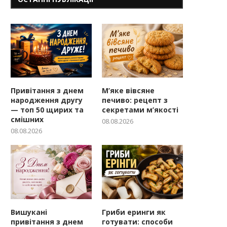
Привітання з днем
М’яке вівсяне
народження другу
печиво: рецепт з
— топ 50 щирих та
секретами м’якості
смішних
08.08.2026
08.08.2026
Вишукані
Гриби еринги як
привітання з днем
готувати: способи