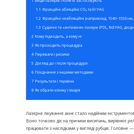
1
Види лазерів і коли їх застосовують
1.1
Фракційні абляційні CO₂ та Er:YAG
1.2
Фракційні неабляційні (наприклад, 1540–1550 нм,
1.3
Судинні та «антиакне» лазери (PDL, Nd:YAG, діодн
2
Кому підходить, а кому ні
3
Як проходить процедура
4
Переваги і ризики
5
Догляд до і після процедури
6
Поєднання з іншими методами
7
Результати і терміни
8
Як обрати клініку і лікаря
Лазерне лікування акне стало надійним інструментом,
Воно точково діє на причини висипань, вирівнює рел
працювати з наслідками у вигляді рубців. Головне —