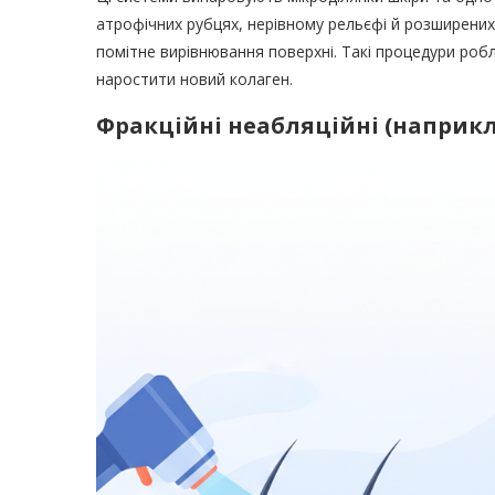
атрофічних рубцях, нерівному рельєфі й розширених
помітне вирівнювання поверхні. Такі процедури робл
наростити новий колаген.
Фракційні неабляційні (наприкла