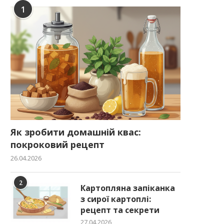
1
Як зробити домашній квас:
покроковий рецепт
26.04.2026
2
Картопляна запіканка
з сирої картоплі:
рецепт та секрети
27.04.2026