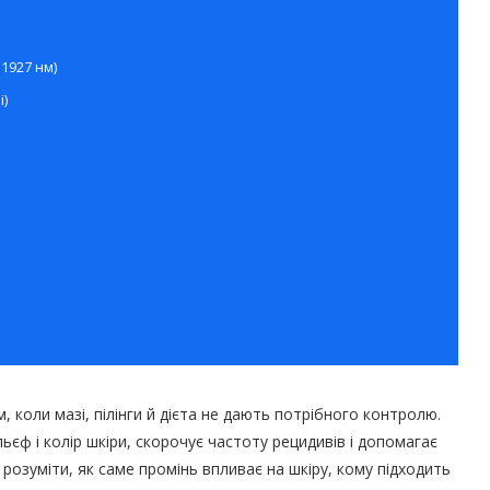
 1927 нм)
і)
 коли мазі, пілінги й дієта не дають потрібного контролю.
ьєф і колір шкіри, скорочує частоту рецидивів і допомагає
 розуміти, як саме промінь впливає на шкіру, кому підходить