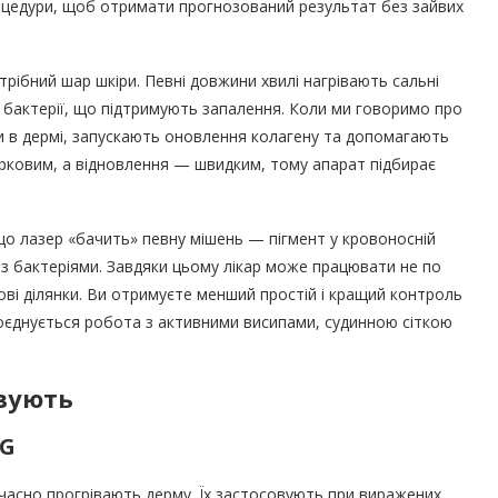
процедури, щоб отримати прогнозований результат без зайвих
рібний шар шкіри. Певні довжини хвилі нагрівають сальні
а бактерії, що підтримують запалення. Коли ми говоримо про
и в дермі, запускають оновлення колагену та допомагають
бірковим, а відновлення — швидким, тому апарат підбирає
 що лазер «бачить» певну мішень — пігмент у кровоносній
і з бактеріями. Завдяки цьому лікар може працювати не по
рові ділянки. Ви отримуєте менший простій і кращий контроль
поєднується робота з активними висипами, судинною сіткою
овують
AG
часно прогрівають дерму. Їх застосовують при виражених