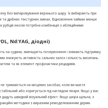
гену без випаровування верхнього шару. Їх вибирають при
ні та дрібних текстурних змінах. Відновлення займає менше
х рубців інколи потрібна комбінація з абляційними
DL, Nd:YAG, діодні)
ють на судини, зменшують почервоніння і знімають підтримку
ми знижують активність сальних залоз і кількість висипань.
еритемі та як елемент профілактики рецидивів.
 не тримаються на місцевих засобах, коли ви маєте
стабільний або коригується під наглядом лікаря. Якщо у вас
 дадуть швидкий візуальний ефект. Якщо шкіра щільна, з
ракційні методики з виразним ремоделюванням дерми.