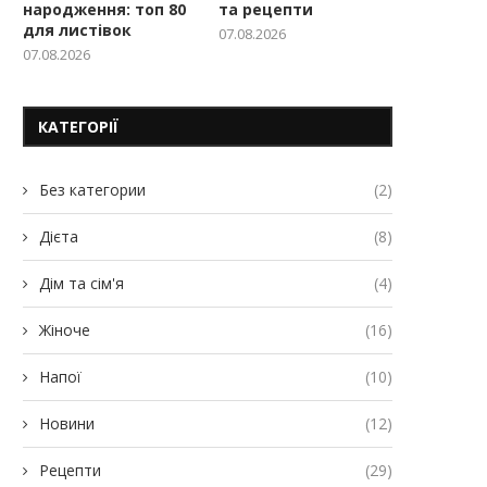
народження: топ 80
та рецепти
для листівок
07.08.2026
07.08.2026
КАТЕГОРІЇ
Без категории
(2)
Дієта
(8)
Дім та сім'я
(4)
Жіноче
(16)
Напої
(10)
Новини
(12)
Рецепти
(29)