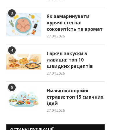
3
Як замаринувати
курячі стегна:
соковитість та аромат
27.04.2026
4
Гарячі закуски з
лаваша: топ 10
швидких рецептів
27.04.2026
5
Низькокалорійні
страви: топ 15 смачних
ідей
27.04.2026
ОСТАННІ ПУБЛІКАЦІЇ