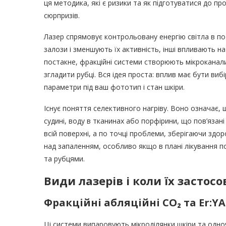
ця методика, які є ризики та як підготуватися до 
сюрпризів.
Лазер спрямовує контрольовану енергію світла в пот
залози і зменшують їх активність, інші впливають н
постакне, фракційні системи створюють мікроканал
згладити рубці. Вся ідея проста: вплив має бути ви
параметри під ваш фототип і стан шкіри.
Існує поняття селективного нагріву. Воно означає,
судині, воду в тканинах або порфірини, що пов’язан
всій поверхні, а по точці проблеми, зберігаючи здо
над запаленням, особливо якщо в плані лікування 
та рубцями.
Види лазерів і коли їх застос
Фракційні абляційні CO₂ та Er:Y
Ці системи випаровують мікроділянки шкіри та одно