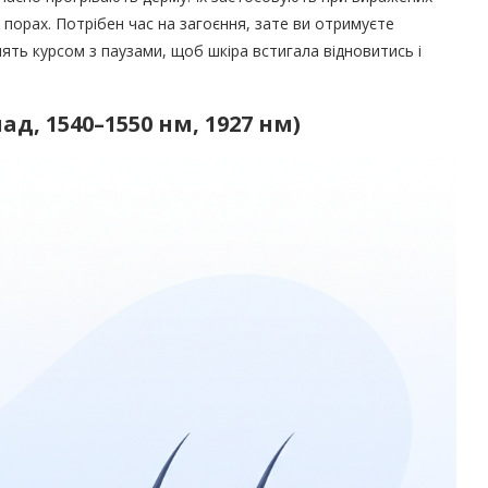
 порах. Потрібен час на загоєння, зате ви отримуєте
ять курсом з паузами, щоб шкіра встигала відновитись і
д, 1540–1550 нм, 1927 нм)