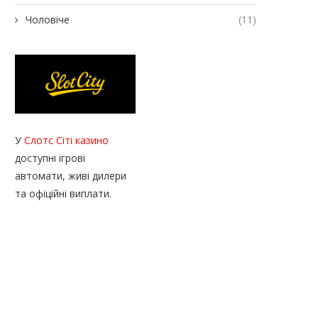
Чоловіче
(11)
У
Слотс Сіті казино
доступні ігрові
автомати, живі дилери
та офіційні виплати.