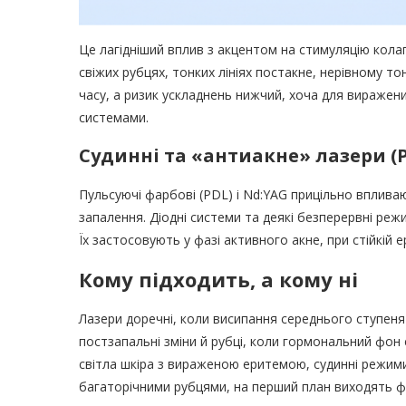
Це лагідніший вплив з акцентом на стимуляцію кола
свіжих рубцях, тонких лініях постакне, нерівному то
часу, а ризик ускладнень нижчий, хоча для виражени
системами.
Судинні та «антиакне» лазери (P
Пульсуючі фарбові (PDL) і Nd:YAG прицільно вплива
запалення. Діодні системи та деякі безперервні режи
Їх застосовують у фазі активного акне, при стійкій 
Кому підходить, а кому ні
Лазери доречні, коли висипання середнього ступеня
постзапальні зміни й рубці, коли гормональний фон 
світла шкіра з вираженою еритемою, судинні режими
багаторічними рубцями, на перший план виходять ф