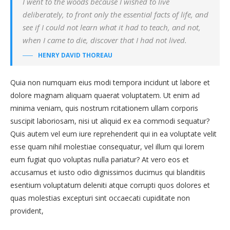
I went to the woods because I wished to live
deliberately, to front only the essential facts of life, and
see if I could not learn what it had to teach, and not,
when I came to die, discover that I had not lived.
HENRY DAVID THOREAU
Quia non numquam eius modi tempora incidunt ut labore et
dolore magnam aliquam quaerat voluptatem. Ut enim ad
minima veniam, quis nostrum rcitationem ullam corporis
suscipit laboriosam, nisi ut aliquid ex ea commodi sequatur?
Quis autem vel eum iure reprehenderit qui in ea voluptate velit
esse quam nihil molestiae consequatur, vel illum qui lorem
eum fugiat quo voluptas nulla pariatur? At vero eos et
accusamus et iusto odio dignissimos ducimus qui blanditiis
esentium voluptatum deleniti atque corrupti quos dolores et
quas molestias excepturi sint occaecati cupiditate non
provident,