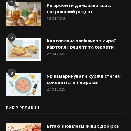
1
Як зробити домашній квас:
покроковий рецепт
26.04.2026
2
Картопляна запіканка з сирої
картоплі: рецепт та секрети
27.04.2026
3
Як замаринувати курячі стегна:
соковитість та аромат
27.04.2026
ВИБІР РЕДАКЦІЇ
Вітаю з ювілеєм жінці: добірка