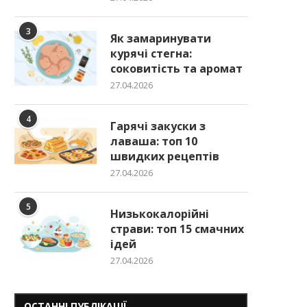
3
Як замаринувати
курячі стегна:
соковитість та аромат
27.04.2026
4
Гарячі закуски з
лаваша: топ 10
швидких рецептів
27.04.2026
5
Низькокалорійні
страви: топ 15 смачних
ідей
27.04.2026
ОСТАННІ ПУБЛІКАЦІЇ