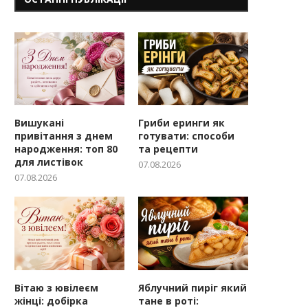
Вишукані
Гриби еринги як
привітання з днем
готувати: способи
народження: топ 80
та рецепти
для листівок
07.08.2026
07.08.2026
Вітаю з ювілеєм
Яблучний пиріг який
жінці: добірка
тане в роті: