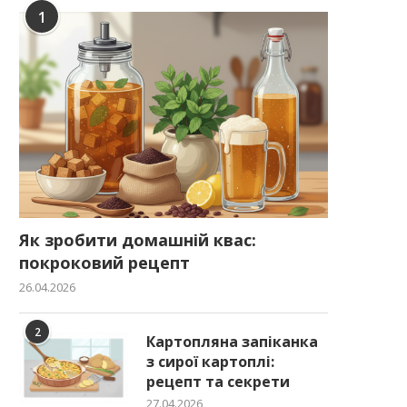
1
Як зробити домашній квас:
покроковий рецепт
26.04.2026
2
Картопляна запіканка
з сирої картоплі:
рецепт та секрети
27.04.2026