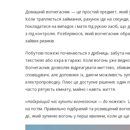
Домашній вогнегасник — це простий предмет, який 
Коли трапляється займання, рахунок іде на секунди
покладатися на випадок і мати під рукою засіб, що 
з-під контролю. Розберімося, який вогнегасник обр
зайвих ризиків.
Побутові пожежі починаються з дрібниць: забута на 
текстилю або іскра в гаражі. Коли вогонь уже видно
Вогнегасник дозволяє відреагувати миттєво, збиваю
сповіщувачі, але доповнює їх, даючи можливість зу
електропроводку. Плюс це доступне рішення: один п
часто рятують кімнату, майно і навіть життя.
«Найкращий час купити вогнегасник — до пожежі»
. 
на потім. Правильно підібраний та розміщений вогн
дії, який зупиняє вогонь у перші хвилини, коли це 