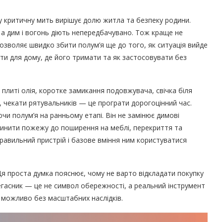
у критичну мить вирішує долю житла та безпеку родини.
, а дим і вогонь діють непередбачувано. Тож краще не
дозволяє швидко збити полум’я ще до того, як ситуація вийде
ати для дому, де його тримати та як застосовувати без
плиті олія, коротке замикання подовжувача, свічка біля
, чекати рятувальників — це програти дорогоцінний час.
чи полум’я на ранньому етапі. Він не замінює димові
пинити пожежу до поширення на меблі, перекриття та
равильний пристрій і базове вміння ним користуватися
Ця проста думка пояснює, чому не варто відкладати покупку
егасник — це не символ обережності, а реальний інструмент
ще можливо без масштабних наслідків.