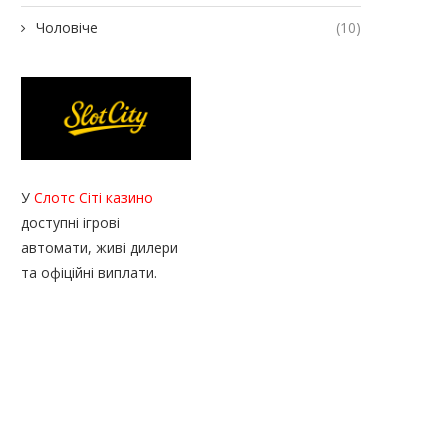
Чоловіче
(10)
У
Слотс Сіті казино
доступні ігрові
автомати, живі дилери
та офіційні виплати.