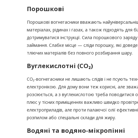
Порошкові
Порошкові вогнегасники вважають найуніверсальніш
матеріалах, рідинах і газах, а також підходять для
дотримуватися інструкції. Сила порошкового заряду —
займання. Слабке місце — сліди порошку, які дове
тліючих матеріалів без повного розбирання шару.
Вуглекислотні (CO₂)
CO₂-вогнегасники не лишають слідів і не псують техні
електронікою. Для дому вони теж корисні, але зваж
розсіюється, а з вуглекислотою треба поводитися 
плюс у тісних приміщеннях важливо швидко провітр
електроприладів, але проти палаючої олії ефективн
розпилом або спеціальні склади для жиру.
Водяні та водяно-мікропінні