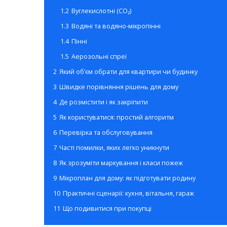
1.2
Вуглекислотні (CO₂)
1.3
Водяні та водяно-мікропінні
1.4
Пінні
1.5
Аерозольні спреї
2
Який об’єм обрати для квартири чи будинку
3
Швидке порівняння рішень для дому
4
Де розмістити і як закріпити
5
Як користуватися: простий алгоритм
6
Перевірка та обслуговування
7
Часті помилки, яких легко уникнути
8
Як зрозуміти маркування і класи пожеж
9
Мікроплан для дому: як підготувати родину
10
Практичні сценарії: кухня, вітальня, гараж
11
Що подивитися при покупці