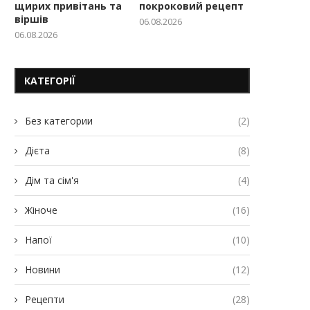
щирих привітань та
покроковий рецепт
віршів
06.08.2026
06.08.2026
КАТЕГОРІЇ
Без категории
(2)
Дієта
(8)
Дім та сім'я
(4)
Жіноче
(16)
Напої
(10)
Новини
(12)
Рецепти
(28)