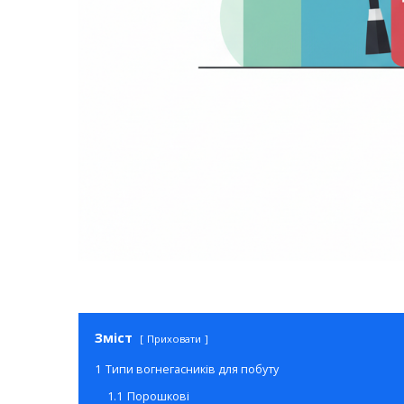
Зміст
Приховати
1
Типи вогнегасників для побуту
1.1
Порошкові