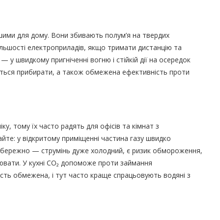
ими для дому. Вони збивають полум’я на твердих
 більшості електроприладів, якщо тримати дистанцію та
 у швидкому пригніченні вогню і стійкій дії на осередок
деться прибирати, а також обмежена ефективність проти
ку, тому їх часто радять для офісів та кімнат з
айте: у відкритому приміщенні частина газу швидко
обережно — струмінь дуже холодний, є ризик обмороження,
ювати. У кухні CO₂ допоможе проти займання
ість обмежена, і тут часто краще спрацьовують водяні з