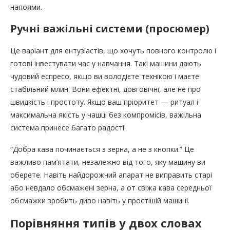
напоями.
Ручні важільні системи (просюмер)
Це варіант для ентузіастів, що хочуть повного контролю і
готові інвестувати час у навчання. Такі машини дають
чудовий еспресо, якщо ви володієте технікою і маєте
стабільний млин. Вони ефектні, довговічні, але не про
швидкість і простоту. Якщо ваш пріоритет — ритуал і
максимальна якість у чашці без компромісів, важільна
система принесе багато радості.
“Добра кава починається з зерна, а не з кнопки.” Це
важливо пам’ятати, незалежно від того, яку машину ви
оберете. Навіть найдорожчий апарат не виправить старі
або невдало обсмажені зерна, а от свіжа кава середньої
обсмажки зробить диво навіть у простішій машині.
Порівняння типів у двох словах