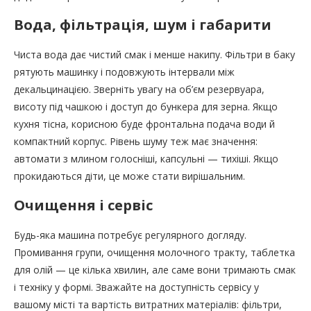
Вода, фільтрація, шум і габарити
Чиста вода дає чистий смак і менше накипу. Фільтри в баку
рятують машинку і подовжують інтервали між
декальцинацією. Зверніть увагу на об’єм резервуара,
висоту під чашкою і доступ до бункера для зерна. Якщо
кухня тісна, корисною буде фронтальна подача води й
компактний корпус. Рівень шуму теж має значення:
автомати з млином голосніші, капсульні — тихіші. Якщо
прокидаються діти, це може стати вирішальним.
Очищення і сервіс
Будь-яка машина потребує регулярного догляду.
Промивання групи, очищення молочного тракту, таблетка
для олій — це кілька хвилин, але саме вони тримають смак
і техніку у формі. Зважайте на доступність сервісу у
вашому місті та вартість витратних матеріалів: фільтри,