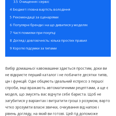
3.5
Очищення і сервіс
4
Бюджет і повна вартість володіння
5
Рекомендації за сценаріями
6
Популярні бренди і на що дивитися у моделях
7
Часті помилки при покупці
8
Догляд і довговічність: кілька простих правил
9
Короткі підсумки за типами
Вибір домашньої кавомашини здається простим, доки ви
не відкриєте перший каталог і не побачите десятки типів,
цін і функцій. Одні обіцяють ідеальний еспресо з першої
спроби, інші вражають автоматичними рецептами, а ще є
моделі, що змусять вас відчути себе бариста. Щоб не
загубитися у варіантах і витратити гроші з розумом, варто
чітко зрозуміти власні звички, очікування від напою і
рівень догляду, на який ви готові. Цей гід допоможе