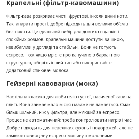
Крапельні (фільтр-кавомашини)
Фільтр-кава розкриває чисті, фруктові, інколи винні ноти.
Такі апарати прості, добре підходять для великих об’ємів
без гіркоти. Це ідеальний вибір для довгих сніданків і
спокійних розмов. Крапельні машини доступні за ціною,
невибагливі у догляді та стабільні. Вони не готують
еспресо, тож якщо мрієте про капучино з бархатною
структурою, оберіть інший тип або використайте
додатковий спінювач молока.
Гейзерні кавоварки (мока)
Настільна класика для любителів густої, насиченої кави на
плиті. Вона займає мало місця і майже не ламається. Смак
більш щільний, ніж у фільтра, але м’якший за еспресо.
Процес не автоматичний: треба контролювати нагрів і час.
Добре підходить для невеликих кухонь і подорожей, але не
замінює повноцінну еспресо-машину з молочними