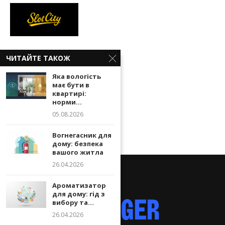
У
Слотс Сіті казино
ЧИТАЙТЕ ТАКОЖ
доступні ігрові
Яка вологість
автомати, живі
має бути в
дилери та офіційні
квартирі:
норми...
виплати.
05.08.2026
Вогнегасник для
дому: безпека
вашого житла
26.04.2026
Ароматизатор
для дому: гід з
вибору та...
26.04.2026