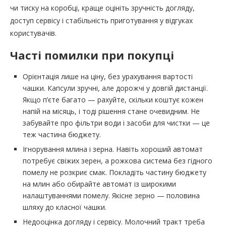
чи тиску на коробці, краще оцініть зручність догляду,
доступ сервісу і стабільність приготування у відгуках
користувачів.
Часті помилки при покупці
Орієнтація лише на ціну, без урахування вартості
чашки. Капсули зручні, але дорожчі у довгій дистанції.
Якщо п’єте багато — рахуйте, скільки коштує кожен
напій на місяць, і тоді рішення стане очевидним. Не
забувайте про фільтри води і засоби для чистки — це
теж частина бюджету.
Ігнорування млина і зерна. Навіть хороший автомат
потребує свіжих зерен, а рожкова система без гідного
помелу не розкриє смак. Покладіть частину бюджету
на млин або обирайте автомат із широкими
налаштуваннями помелу. Якісне зерно — половина
шляху до класної чашки.
Недооцінка догляду і сервісу. Молочний тракт треба