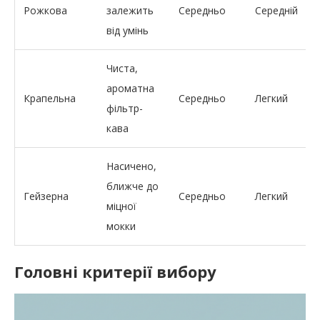
Рожкова
залежить
Середньо
Середній
від умінь
Чиста,
ароматна
Крапельна
Середньо
Легкий
фільтр-
кава
Насичено,
ближче до
Гейзерна
Середньо
Легкий
міцної
мокки
Головні критерії вибору