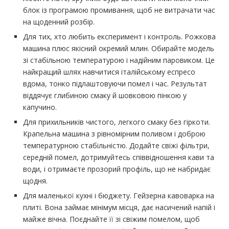
блок із програмою промивання, щоб не витрачати час
на щоденний розбір.
Для тих, хто любить експеримент і контроль. Рожкова
машина плюс якісний окремий млин. Обирайте модель
зі стабільною температурою і надійним паровиком. Це
найкращий шлях навчитися італійському еспресо
вдома, тонко підлаштовуючи помел і час. Результат
віддячує глибиною смаку й шовковою пінкою у
капучино.
Для прихильників чистого, легкого смаку без гіркоти.
Крапельна машина з рівномірним поливом і доброю
температурною стабільністю. Додайте свіжі фільтри,
середній помел, дотримуйтесь співвідношення кави та
води, і отримаєте прозорий профіль, що не набридає
щодня.
Для маленької кухні і бюджету. Гейзерна кавоварка на
плиті. Вона займає мінімум місця, дає насичений напій і
майже вічна. Поєднайте її зі свіжим помелом, щоб