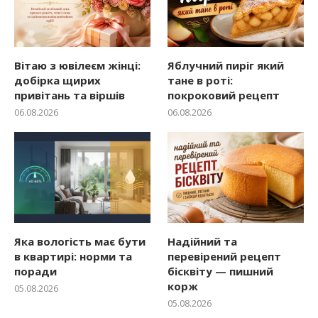
Вітаю з ювілеєм жінці:
Яблучний пиріг який
добірка щирих
тане в роті:
привітань та віршів
покроковий рецепт
06.08.2026
06.08.2026
Яка вологість має бути
Надійний та
в квартирі: норми та
перевірений рецепт
поради
бісквіту — пишний
корж
05.08.2026
05.08.2026