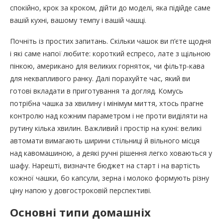
спокійно, крок за кроком, дійти до моделі, яка підійде саме
вашій кухні, вашому темпу і вашій чашці.
Почніть із простих запитань. Скільки чашок ви п’єте щодня
і які саме напої любите: короткий еспресо, лате з щільною
пінкою, американо для великих горняток, чи фільтр-кава
для неквапливого ранку. Далі порахуйте час, який ви
готові вкладати в приготування та догляд. Комусь
потрібна чашка за хвилину і мінімум миття, хтось прагне
контролю над кожним параметром і не проти виділяти на
рутину кілька хвилин. Важливий і простір на кухні: великі
автомати вимагають ширини стільниці й вільного місця
над кавомашиною, а деякі ручні рішення легко ховаються у
шафу. Нарешті, визначте бюджет на старт і на вартість
кожної чашки, бо капсули, зерна і молоко формують різну
ціну напою у довгостроковій перспективі.
Основні типи домашніх