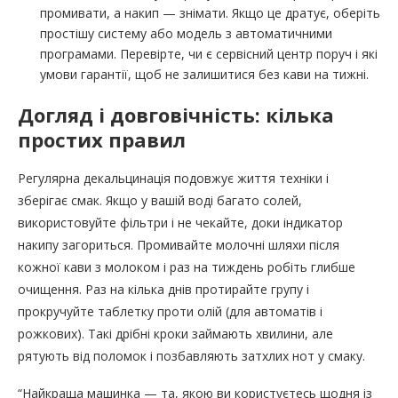
промивати, а накип — знімати. Якщо це дратує, оберіть
простішу систему або модель з автоматичними
програмами. Перевірте, чи є сервісний центр поруч і які
умови гарантії, щоб не залишитися без кави на тижні.
Догляд і довговічність: кілька
простих правил
Регулярна декальцинація подовжує життя техніки і
зберігає смак. Якщо у вашій воді багато солей,
використовуйте фільтри і не чекайте, доки індикатор
накипу загориться. Промивайте молочні шляхи після
кожної кави з молоком і раз на тиждень робіть глибше
очищення. Раз на кілька днів протирайте групу і
прокручуйте таблетку проти олій (для автоматів і
рожкових). Такі дрібні кроки займають хвилини, але
рятують від поломок і позбавляють затхлих нот у смаку.
“Найкраща машинка — та, якою ви користуєтесь щодня із