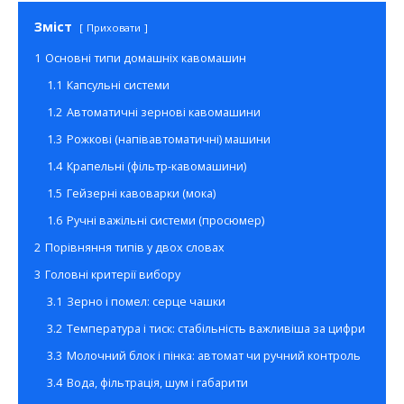
Зміст
Приховати
1
Основні типи домашніх кавомашин
1.1
Капсульні системи
1.2
Автоматичні зернові кавомашини
1.3
Рожкові (напівавтоматичні) машини
1.4
Крапельні (фільтр-кавомашини)
1.5
Гейзерні кавоварки (мока)
1.6
Ручні важільні системи (просюмер)
2
Порівняння типів у двох словах
3
Головні критерії вибору
3.1
Зерно і помел: серце чашки
3.2
Температура і тиск: стабільність важливіша за цифри
3.3
Молочний блок і пінка: автомат чи ручний контроль
3.4
Вода, фільтрація, шум і габарити