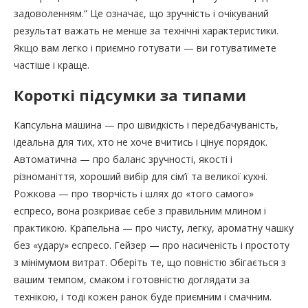
задоволенням.” Це означає, що зручність і очікуваний
результат важать не менше за технічні характеристики.
Якщо вам легко і приємно готувати — ви готуватимете
частіше і краще.
Короткі підсумки за типами
Капсульна машина — про швидкість і передбачуваність,
ідеальна для тих, хто не хоче вчитись і цінує порядок.
Автоматична — про баланс зручності, якості і
різноманіття, хороший вибір для сім’ї та великої кухні.
Рожкова — про творчість і шлях до «того самого»
еспресо, вона розкриває себе з правильним млином і
практикою. Крапельна — про чисту, легку, ароматну чашку
без «удару» еспресо. Гейзер — про насиченість і простоту
з мінімумом витрат. Оберіть те, що повністю збігається з
вашим темпом, смаком і готовністю доглядати за
технікою, і тоді кожен ранок буде приємним і смачним.