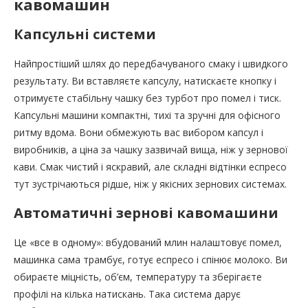
кавомашин
Капсульні системи
Найпростіший шлях до передбачуваного смаку і швидкого
результату. Ви вставляєте капсулу, натискаєте кнопку і
отримуєте стабільну чашку без турбот про помел і тиск.
Капсульні машини компактні, тихі та зручні для офісного
ритму вдома. Вони обмежують вас вибором капсул і
виробників, а ціна за чашку зазвичай вища, ніж у зернової
кави. Смак чистий і яскравий, але складні відтінки еспресо
тут зустрічаються рідше, ніж у якісних зернових системах.
Автоматичні зернові кавомашини
Це «все в одному»: вбудований млин налаштовує помел,
машинка сама трамбує, готує еспресо і спінює молоко. Ви
обираєте міцність, об’єм, температуру та зберігаєте
профілі на кілька натискань. Така система дарує