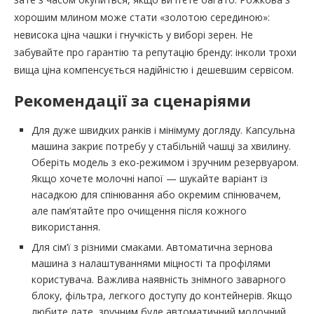
хорошим млином може стати «золотою серединою»:
невисока ціна чашки і гнучкість у виборі зерен. Не
забувайте про гарантію та репутацію бренду: інколи трохи
вища ціна компенсується надійністю і дешевшим сервісом.
Рекомендації за сценаріями
Для дуже швидких ранків і мінімуму догляду. Капсульна
машина закриє потребу у стабільній чашці за хвилину.
Оберіть модель з еко-режимом і зручним резервуаром.
Якщо хочете молочні напої — шукайте варіант із
насадкою для спінювання або окремим спінювачем,
але пам’ятайте про очищення після кожного
використання.
Для сім’ї з різними смаками. Автоматична зернова
машина з налаштуваннями міцності та профілями
користувача. Важлива наявність знімного заварного
блоку, фільтра, легкого доступу до контейнерів. Якщо
любите лате, зручним буде автоматичний молочний