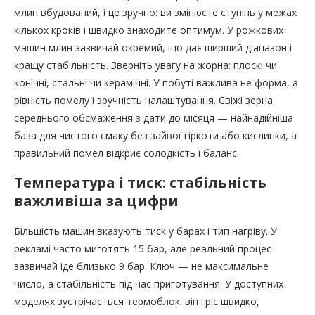
млин вбудований, і це зручно: ви змінюєте ступінь у межах
кількох кроків і швидко знаходите оптимум. У рожкових
машин млин зазвичай окремий, що дає ширший діапазон і
кращу стабільність. Зверніть увагу на жорна: плоскі чи
конічні, стальні чи керамічні. У побуті важлива не форма, а
рівність помелу і зручність налаштування. Свіжі зерна
середнього обсмаження з дати до місяця — найнадійніша
база для чистого смаку без зайвої гіркоти або кислинки, а
правильний помел відкриє солодкість і баланс.
Температура і тиск: стабільність
важливіша за цифри
Більшість машин вказують тиск у барах і тип нагріву. У
рекламі часто миготять 15 бар, але реальний процес
зазвичай іде близько 9 бар. Ключ — не максимальне
число, а стабільність під час приготування. У доступних
моделях зустрічається термоблок: він гріє швидко,