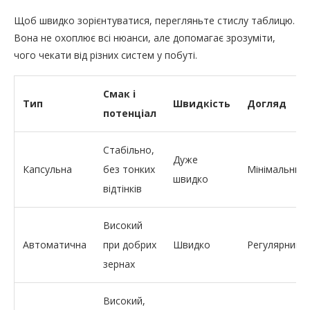
Щоб швидко зорієнтуватися, перегляньте стислу таблицю.
Вона не охоплює всі нюанси, але допомагає зрозуміти,
чого чекати від різних систем у побуті.
Смак і
Тип
Швидкість
Догляд
потенціал
Стабільно,
Дуже
Капсульна
без тонких
Мінімальний
швидко
відтінків
Високий
Автоматична
при добрих
Швидко
Регулярний
зернах
Високий,