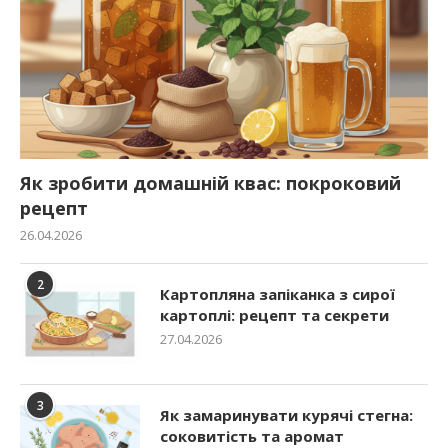
Як зробити домашній квас: покроковий
рецепт
26.04.2026
2
Картопляна запіканка з сирої
картоплі: рецепт та секрети
27.04.2026
3
Як замаринувати курячі стегна:
соковитість та аромат