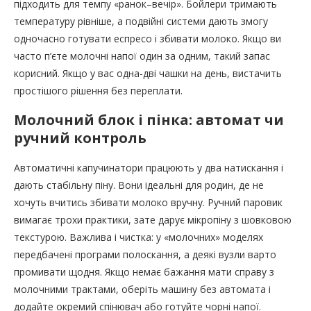
підходить для темпу «ранок–вечір». Бойлери тримають
температуру рівніше, а подвійні системи дають змогу
одночасно готувати еспресо і збивати молоко. Якщо ви
часто п’єте молочні напої один за одним, такий запас
корисний. Якщо у вас одна-дві чашки на день, вистачить
простішого рішення без переплати.
Молочний блок і пінка: автомат чи
ручний контроль
Автоматичні капучинатори працюють у два натискання і
дають стабільну піну. Вони ідеальні для родин, де не
хочуть вчитись збивати молоко вручну. Ручний паровик
вимагає трохи практики, зате дарує мікропіну з шовковою
текстурою. Важлива і чистка: у «молочних» моделях
передбачені програми полоскання, а деякі вузли варто
промивати щодня. Якщо немає бажання мати справу з
молочними трактами, оберіть машину без автомата і
додайте окремий спінювач або готуйте чорні напої.